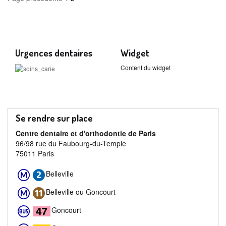
Navigation
des
articles
Urgences dentaires
Widget
Content du widget
Se rendre sur place
Centre dentaire et d'orthodontie de Paris
96/98 rue du Faubourg-du-Temple
75011 Paris
Belleville
Belleville ou Goncourt
Goncourt